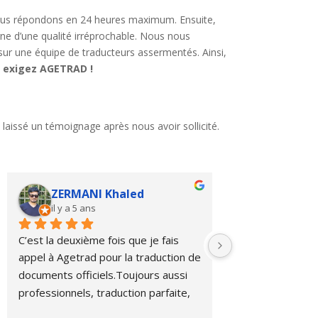
, nous répondons en 24 heures maximum. Ensuite,
ne d’une qualité irréprochable. Nous nous
sur une équipe de traducteurs assermentés. Ainsi,
 exigez AGETRAD !
 laissé un témoignage après nous avoir sollicité.
ZERMANI Khaled
Emma m
il y a 5 ans
il y a 5 ans
C’est la deuxième fois que je fais 
Accueil super,et t
appel à Agetrad pour la traduction de 
impeccable!top m
documents officiels.Toujours aussi 
professionnels, traduction parfaite, 
communication impeccable, prix 