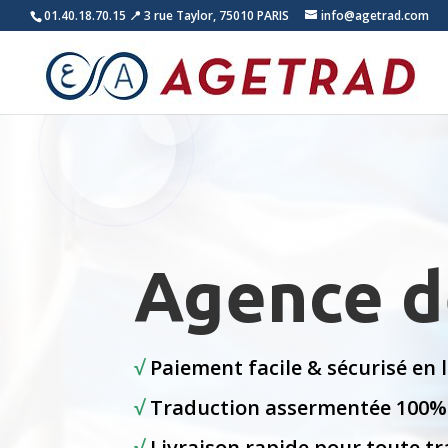
01.40.18.70.15
📍 3 rue Taylor, 75010 PARIS
info@agetrad.com
Agence d
√
Paiement facile & sécurisé en 
√
Traduction assermentée 100
√
Livraison rapide pour toute t