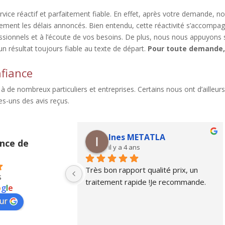
rvice réactif et parfaitement fiable. En effet, après votre demande
ment les délais annoncés. Bien entendu, cette réactivité s’accompag
sionnels et à l’écoute de vos besoins. De plus, nous nous appuyons 
un résultat toujours fiable au texte de départ.
Pour toute demande,
fiance
 de nombreux particuliers et entreprises. Certains nous ont d’ailleurs
s-uns des avis reçus.
maner
Ines METATLA
nce de
il y a 4 ans
e traduction! 
Très bon rapport qualité prix, un 
s
Personnel très 
traitement rapide !Je recommande.
o
g
l
e
nnel. Je la 
ur
0%