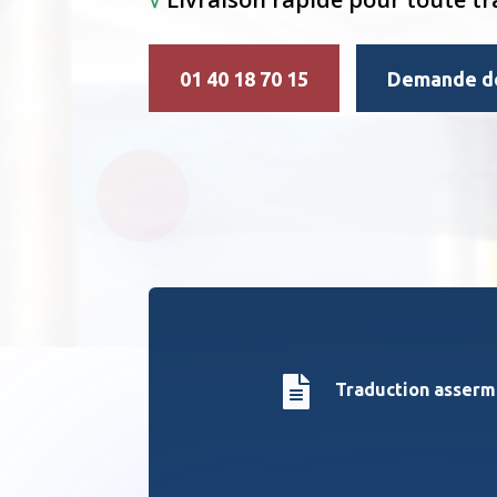
01 40 18 70 15
Demande de

Traduction asser