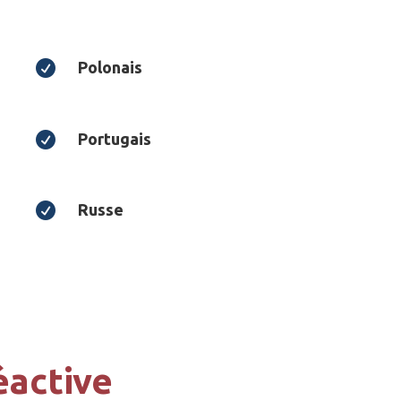

Polonais

Portugais

Russe
éactive