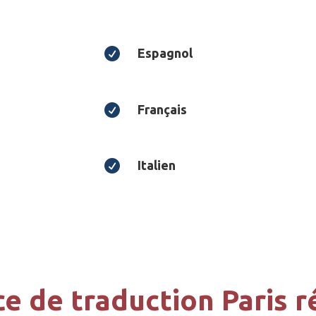

Espagnol

Français

Italien
e de traduction Paris r