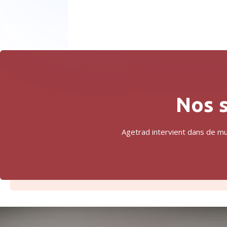
j'avais la possibilité de venir 
immédiatement, sans rendez-vous. 
Contraste total avec un autre cabinet 
que j'avais contacté juste avant, et 
dont le traducteur, très hautain et 
désagréable, voulait que je lui envoie 
d'abord mon acte scanné par mail, 
avant de me faire un devis pour enfin 
Nos s
me donner un rdv. Dans ce cabinet, 
j'ai pu faire authentifier 2 actes de 
Agetrad intervient dans de mu
mariage (que j'avais mélangés par 
inadvertance avec une photocopie). 
La traduction qui m'a été faite était 
d'excellente qualité, en contraste, 
encore une fois, avec une première 
traduction qui avait été faite dans la 
commune où l'acte avait été émis, et 
qui était truffée de fautes. Je 