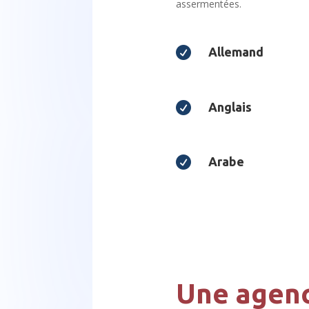
assermentées.

Allemand

Anglais

Arabe
Une agenc