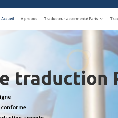
Accueil
A propos
Traducteur assermenté Paris
Tra
e traduction 
ligne
% conforme
raduction urgente