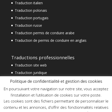
Traduction italien
Traduction polonais
Traduction portugais
Traduction russe
Traduction permis de conduire arabe
Traduction de permis de conduire en anglais
Traductions professionnelles
Traduction site web
Traduction juridique
Traduction technique
Politique de confidentialité et gestion des cookies
Traduction spécialisée
En poursuivant votre navigation sur notre site, vous acceptez
l’installation et l’utilisation de cookies sur votre poste.
Traduction financière
Les cookies sont des fichiers permettant de personnaliser le
Traduction commerciale
contenu et les annonces, d'offrir des fonctionnalités relatives
Traduction document officiel