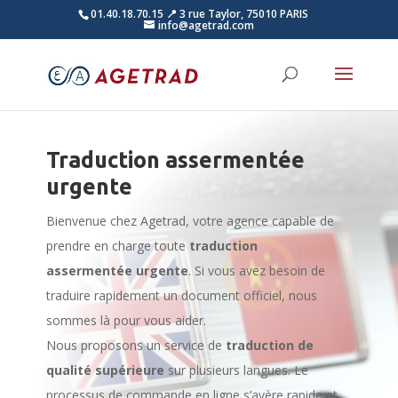
01.40.18.70.15
📍 3 rue Taylor, 75010 PARIS
info@agetrad.com
Traduction assermentée
urgente
Bienvenue chez Agetrad, votre agence capable de
prendre en charge toute
traduction
assermentée urgente
. Si vous avez besoin de
traduire rapidement un document officiel, nous
sommes là pour vous aider.
Nous proposons un service de
traduction de
qualité supérieure
sur plusieurs langues. Le
processus de commande en ligne s’avère rapide et