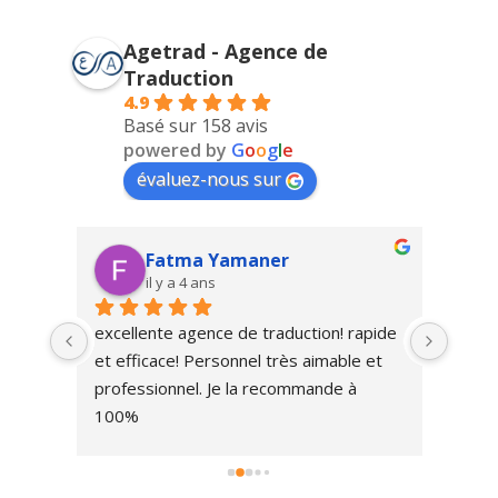
Agetrad - Agence de
Traduction
4.9
Basé sur 158 avis
powered by
G
o
o
g
l
e
évaluez-nous sur
Fatma Yamaner
il y a 4 ans
excellente agence de traduction! rapide 
Très 
cte 
et efficace! Personnel très aimable et 
trait
la 
professionnel. Je la recommande à 
ante 
100%
ité 
dez-
 