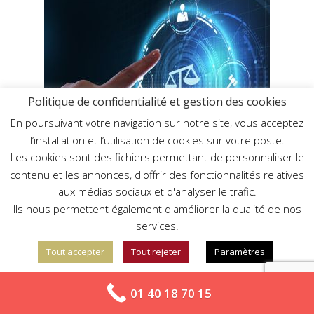
Politique de confidentialité et gestion des cookies
En poursuivant votre navigation sur notre site, vous acceptez
l’installation et l’utilisation de cookies sur votre poste.
Les cookies sont des fichiers permettant de personnaliser le
contenu et les annonces, d'offrir des fonctionnalités relatives
aux médias sociaux et d'analyser le trafic.
Ils nous permettent également d'améliorer la qualité de nos
services.
Traduction juridique
Plus généralement, Agetrad se fera un plaisir de gérer
Tout accepter
Tout rejeter
Paramètres
toutes
vos traductions d’ordre juridique.
Notre
équipe peut s’occuper de la traduction d’une
En savoir plus sur notre politique de confidentialité
01 40 18 70 15
assignation, de
statuts d’entreprise
, d’un
extrait K-bis
ou encore d’un
pouvoir
.