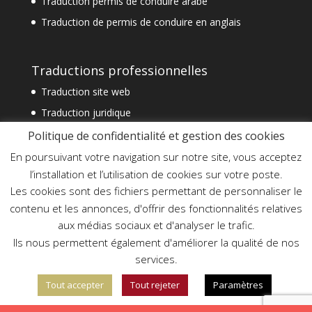
Traduction permis de conduire arabe
Traduction de permis de conduire en anglais
Traductions professionnelles
Traduction site web
Traduction juridique
Traduction technique
Politique de confidentialité et gestion des cookies
Traduction spécialisée
En poursuivant votre navigation sur notre site, vous acceptez
l’installation et l’utilisation de cookies sur votre poste.
Traduction financière
Les cookies sont des fichiers permettant de personnaliser le
Traduction commerciale
contenu et les annonces, d'offrir des fonctionnalités relatives
Traduction document officiel
aux médias sociaux et d'analyser le trafic.
Traduction assermentée urgente
Ils nous permettent également d'améliorer la qualité de nos
services.
Tout accepter
Tout rejeter
Paramètres