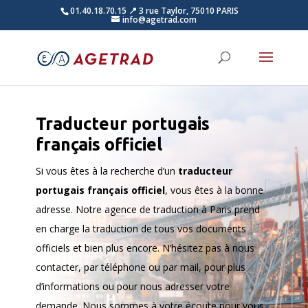
01.40.18.70.15
📍 3 rue Taylor, 75010 PARIS
info@agetrad.com
Traducteur portugais
français officiel
Si vous êtes à la recherche d’un
traducteur
portugais français officiel
, vous êtes à la bonne
adresse. Notre agence de traduction à Paris prend
en charge la traduction de tous vos documents
officiels et bien plus encore. N’hésitez pas à nous
contacter, par téléphone ou par mail, pour plus
d’informations ou pour nous adresser votre
demande. Nous sommes à votre écoute pour vous