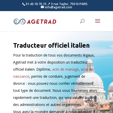
01.40.18.70.15
📍 3 rue Taylor, 75010 PARIS
info@agetrad.com
Traducteur officiel italien
Pour la traduction de tous vos documents légaux,
Agetrad met à votre disposition un traducteur
officiel italien. Diplôme,
acte de mariage
,
acte de
naissance
, permis de conduire, jugement de
divorce : vous pouvez nous confier véritablement
tout type de document. Nous vous fournirons alors
rapidement une traduction, qui sera valable auprès
des administrations et autres organismes.
Vous avez la moindre demande à nous adresser ?