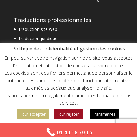
Traductions professionnelles
Traduction site web
Traduction juridique
Traduction technique
Politique de confidentialité et gestion des cookies
Traduction spécialisée
En poursuivant votre navigation sur notre site, vous acceptez
l’installation et l’utilisation de cookies sur votre poste.
Traduction financière
Les cookies sont des fichiers permettant de personnaliser le
Traduction commerciale
contenu et les annonces, d'offrir des fonctionnalités relatives
Traduction document officiel
aux médias sociaux et d'analyser le trafic.
Traduction assermentée urgente
Ils nous permettent également d'améliorer la qualité de nos
services.
Tout accepter
Tout rejeter
Paramètres
En savoir plus sur notre politique de confidentialité
01 40 18 70 15
Création Elysée Digital - Copyright Agetrad©