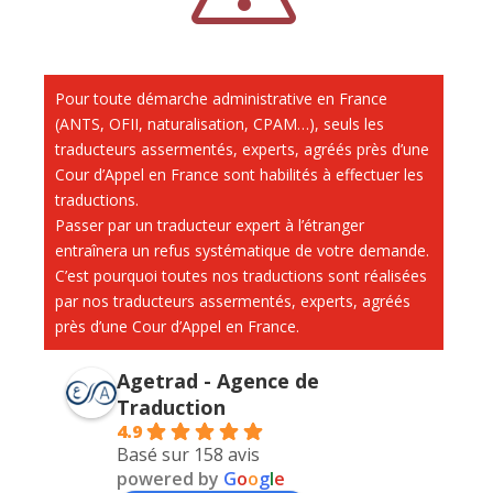
Pour toute démarche administrative en France
(ANTS, OFII, naturalisation, CPAM…), seuls les
traducteurs assermentés, experts, agréés près d’une
Cour d’Appel en France sont habilités à effectuer les
traductions.
Passer par un traducteur expert à l’étranger
entraînera un refus systématique de votre demande.
C’est pourquoi toutes nos traductions sont réalisées
par nos traducteurs assermentés, experts, agréés
près d’une Cour d’Appel en France.
Agetrad - Agence de
Traduction
4.9
Basé sur 158 avis
powered by
G
o
o
g
l
e