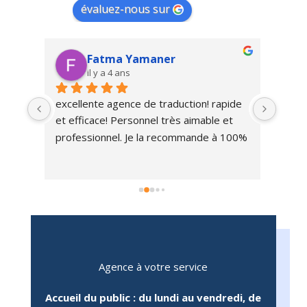
évaluez-nous sur
Fatma Yamaner
il y a 4 ans
excellente agence de traduction! rapide 
Très 
te 
et efficace! Personnel très aimable et 
trait
a 
professionnel. Je la recommande à 100%
nte 
té 
ez-
ant, 
 
e 
Agence à votre service
vant 
Accueil du public : du lundi au vendredi, de
u 