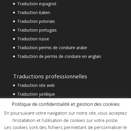
Traduction espagnol
Traduction italien
Traduction polonais
Traduction portugais
Traduction russe
Traduction permis de conduire arabe
Traduction de permis de conduire en anglais
Traductions professionnelles
Traduction site web
Traduction juridique
Traduction technique
Politique de confidentialité et gestion des cookies
Traduction spécialisée
En poursuivant votre navigation sur notre site, vous acceptez
l’installation et l’utilisation de cookies sur votre poste.
Traduction financière
Les cookies sont des fichiers permettant de personnaliser le
Traduction commerciale