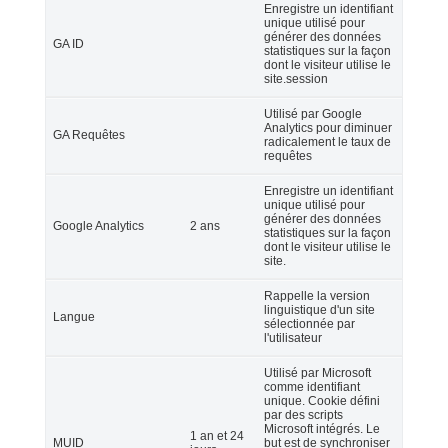
Enregistre un identifiant
unique utilisé pour
générer des données
GA ID
statistiques sur la façon
dont le visiteur utilise le
site.session
Utilisé par Google
Analytics pour diminuer
GA Requêtes
radicalement le taux de
requêtes
Enregistre un identifiant
unique utilisé pour
générer des données
Google Analytics
2 ans
statistiques sur la façon
dont le visiteur utilise le
site.
Rappelle la version
linguistique d'un site
Langue
sélectionnée par
l'utilisateur
Utilisé par Microsoft
comme identifiant
unique. Cookie défini
par des scripts
Microsoft intégrés. Le
1 an et 24
MUID
but est de synchroniser