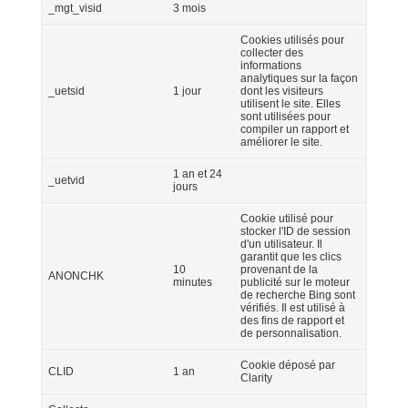
_mgt_visid
3 mois
Cookies utilisés pour
collecter des
informations
analytiques sur la façon
_uetsid
1 jour
dont les visiteurs
utilisent le site. Elles
sont utilisées pour
compiler un rapport et
améliorer le site.
1 an et 24
_uetvid
jours
Cookie utilisé pour
stocker l'ID de session
d'un utilisateur. Il
garantit que les clics
10
provenant de la
ANONCHK
minutes
publicité sur le moteur
de recherche Bing sont
vérifiés. Il est utilisé à
des fins de rapport et
de personnalisation.
Cookie déposé par
CLID
1 an
Clarity