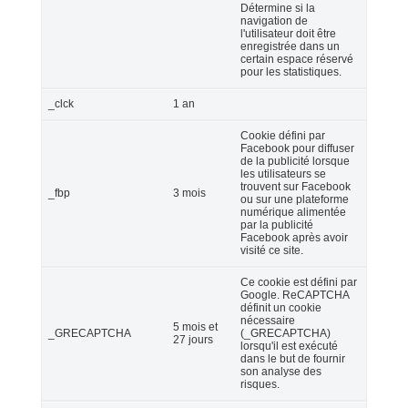
Détermine si la
navigation de
l'utilisateur doit être
enregistrée dans un
certain espace réservé
pour les statistiques.
_clck
1 an
Cookie défini par
Facebook pour diffuser
de la publicité lorsque
les utilisateurs se
trouvent sur Facebook
_fbp
3 mois
ou sur une plateforme
numérique alimentée
par la publicité
Facebook après avoir
visité ce site.
Ce cookie est défini par
Google. ReCAPTCHA
définit un cookie
nécessaire
5 mois et
_GRECAPTCHA
(_GRECAPTCHA)
27 jours
lorsqu'il est exécuté
dans le but de fournir
son analyse des
risques.