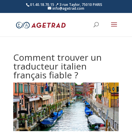
01.40.18.70.15
📍 3 rue Taylor, 75010 PARIS
info@agetrad.com
Comment trouver un
traducteur italien
français fiable ?