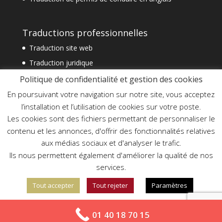
Traductions professionnelles
Traduction site web
Traduction juridique
Traduction technique
Politique de confidentialité et gestion des cookies
Traduction spécialisée
En poursuivant votre navigation sur notre site, vous acceptez
l’installation et l’utilisation de cookies sur votre poste.
Traduction financière
Les cookies sont des fichiers permettant de personnaliser le
Traduction commerciale
contenu et les annonces, d'offrir des fonctionnalités relatives
Traduction document officiel
aux médias sociaux et d'analyser le trafic.
Traduction assermentée urgente
Ils nous permettent également d'améliorer la qualité de nos
services.
Tout accepter
Tout rejeter
Paramètres
En savoir plus sur notre politique de confidentialité
01 40 18 70 15
Création Elysée Digital - Copyright Agetrad©