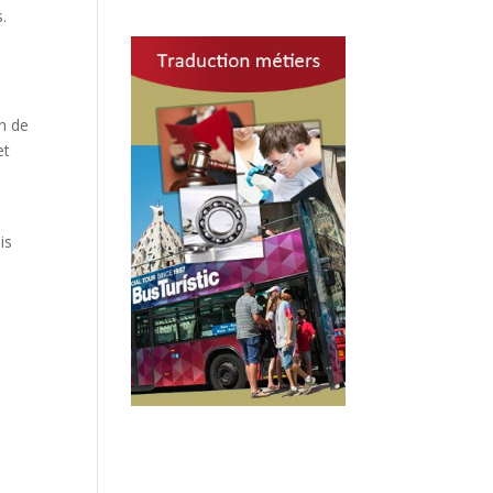
.
on de
et
is