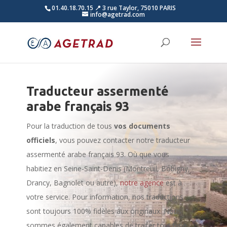
01.40.18.70.15
📍 3 rue Taylor, 75010 PARIS
info@agetrad.com
Traducteur assermenté
arabe français 93
Pour la traduction de tous
vos documents
officiels
, vous pouvez contacter notre traducteur
assermenté arabe français 93. Où que vous
habitiez en Seine-Saint-Denis (Montreuil, Bobigny,
Drancy, Bagnolet ou autre),
notre agence
est à
votre service. Pour information, nos traductions
sont toujours 100% fidèles aux originaux. Nous
sommes également capables de traiter tout type