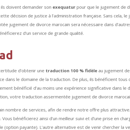
avec une première traducti
 ils doivent demander son
exequatur
pour que le jugement de di
qui avait été faite dans la 
commune où l'acte avait ét
tte décision de justice à l’administration française. Sans cela, l
émis, et qui était truffée d
ntée jugement de divorce marocain sera nécessaire dans d’autres c
fautes. Je recommande !
énéficierez d’un service de grande qualité.
rad
certitude d’obtenir une
traduction 100 % fidèle
au jugement de d
ans le domaine de la traduction. De plus, ils bénéficient tous d’
lement bénéficié d’au moins une expérience significative dans le 
tion, votre traduction assermentée jugement de divorce maroca
in nombre de services, afin de rendre notre offre plus attractive
e
. Vous bénéficierez ainsi d’un meilleur suivi et d’une prise en ch
e (option payante). L’autre alternative est de venir chercher la 