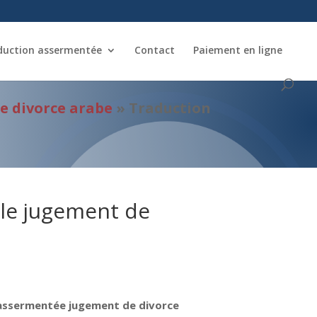
duction assermentée
Contact
Paiement en ligne
e divorce arabe
»
Traduction
lle jugement de
assermentée jugement de divorce