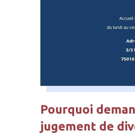
Accueil
du lundi au v
Adr
3/3 
75010
Pourquoi deman
jugement de div