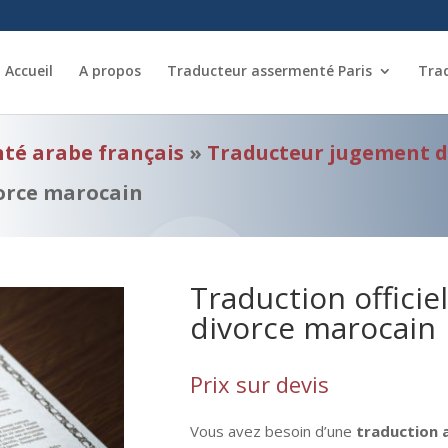
Accueil
A propos
Traducteur assermenté Paris
Tra
té arabe français
»
Traducteur jugement d
orce marocain
Traduction officie
divorce marocain
Prix sur devis
Vous avez besoin d’une
traduction 