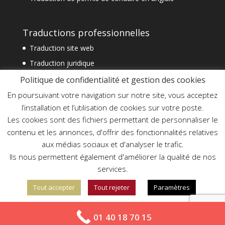
Traductions professionnelles
Traduction site web
Traduction juridique
Traduction technique
Politique de confidentialité et gestion des cookies
Traduction spécialisée
En poursuivant votre navigation sur notre site, vous acceptez
l’installation et l’utilisation de cookies sur votre poste.
Traduction financière
Les cookies sont des fichiers permettant de personnaliser le
Traduction commerciale
contenu et les annonces, d'offrir des fonctionnalités relatives
Traduction document officiel
aux médias sociaux et d'analyser le trafic.
Traduction assermentée urgente
Ils nous permettent également d'améliorer la qualité de nos
services.
Tout accepter
Tout rejeter
Paramètres
En savoir plus sur notre politique de confidentialité
01 40 18 70 15
Création Elysée Digital - Copyright Agetrad©