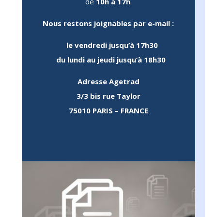
 
de
10h à 17h
.
ce 
Nous restons joignables par e-mail :
qui 
é, 
le
vendredi jusqu’à 17h30
une 
du
lundi au jeudi jusqu’à 18h30
te 
Adresse Agetrad
e 
3/3 bis rue Taylor
75010 PARIS – FRANCE