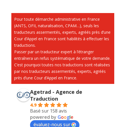
Pour toute démarche administrative en France
(ANTS, OFII, naturalisation, CPAM…), seuls les
traducteurs assermentés, experts, agréés près d’une
Cour d’Appel en France sont habilités à effectuer les
traductions.
Passer par un traducteur expert à l’étranger
entraînera un refus systématique de votre demande.
C’est pourquoi toutes nos traductions sont réalisées
par nos traducteurs assermentés, experts, agréés
près d’une Cour d’Appel en France.
Agetrad - Agence de
Traduction
4.9
Basé sur 158 avis
powered by
G
o
o
g
l
e
évaluez-nous sur