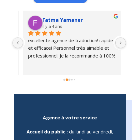
Fatma Yamaner
il y a 4 ans
excellente agence de traduction! rapide 
Très 
te 
et efficace! Personnel très aimable et 
trait
a 
professionnel. Je la recommande à 100%
nte 
té 
ez-
ant, 
 
e 
vant 
Agence à votre service
Accueil du public :
du lundi au vendredi,
u 