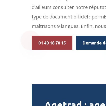
d’ailleurs consulter notre réput
type de document officiel : permi
maîtrisons 9 langues. Enfin, nou
01 40 18 70 15
Demande de
Agetrad : age