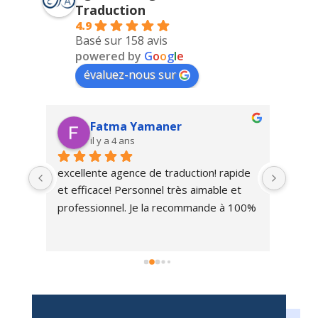
Traduction
4.9
Basé sur 158 avis
powered by
G
o
o
g
l
e
évaluez-nous sur
Fatma Yamaner
il y a 4 ans
excellente agence de traduction! rapide 
Très 
te 
et efficace! Personnel très aimable et 
trait
a 
professionnel. Je la recommande à 100%
nte 
té 
ez-
ant, 
 