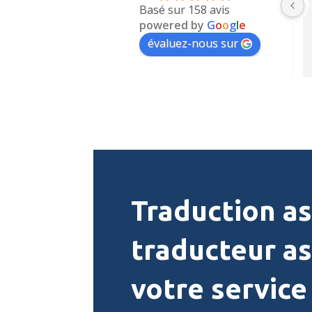
Basé sur 158 avis
powered by
G
o
o
g
l
e
évaluez-nous sur
Traduction as
traducteur a
votre service