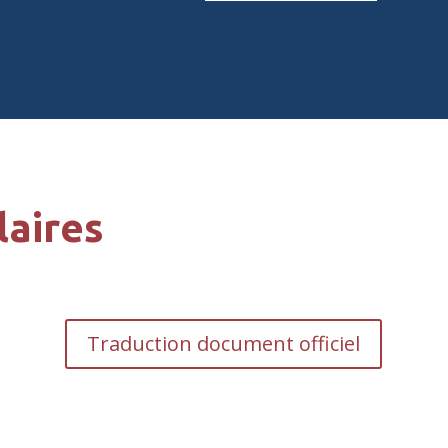
laires
Traduction document officiel