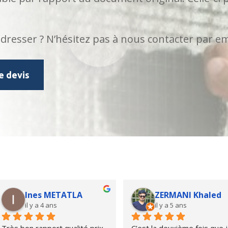
esser ? N’hésitez pas à nous contacter par em
 devis
Mehdi Bensalem
Fatma Yamaner
il y a 4 ans
il y a 4 ans
J'avais besoin d'une traduction 
excellente agence de 