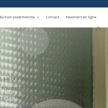
duction assermentée
Contact
Paiement en ligne
n
re, sachez que notre agence de
ne équipe de traducteurs
ngues. Pour préciser, la
pourra ainsi être acceptée par