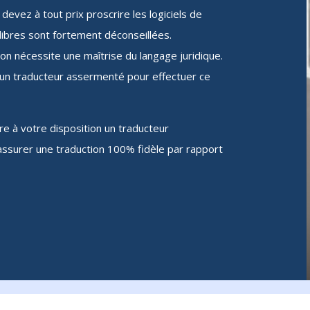
devez à tout prix proscrire les logiciels de
mariage (que j'avais mélangés 
par inadvertance avec une 
libres sont fortement déconseillées.
photocopie). La traduction qui 
ion nécessite une maîtrise du langage juridique.
m'a été faite était 
 à un traducteur assermenté pour effectuer ce
d'excellente qualité, en 
contraste, encore une fois, 
avec une première traduction 
e à votre disposition un traducteur
qui avait été faite dans la 
assurer une traduction 100% fidèle par rapport
commune où l'acte avait été 
émis, et qui était truffée de 
fautes. Je recommande !