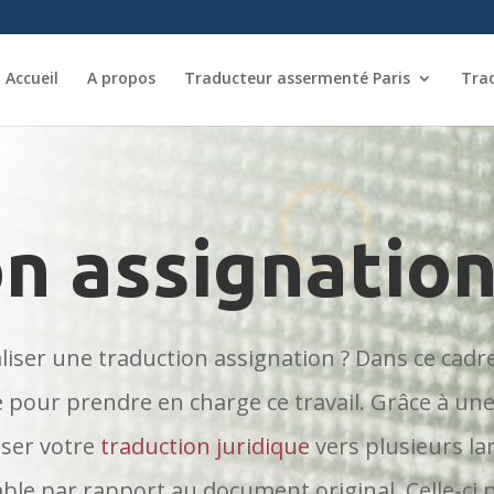
Accueil
A propos
Traducteur assermenté Paris
Tra
n assignatio
aliser une traduction assignation ? Dans ce cad
ce pour prendre en charge ce travail. Grâce à u
iser votre
traduction juridique
vers plusieurs la
ble par rapport au document original. Celle-ci 