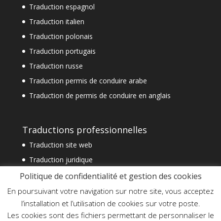
Traduction espagnol
Traduction italien
Traduction polonais
Traduction portugais
Traduction russe
Traduction permis de conduire arabe
Traduction de permis de conduire en anglais
Traductions professionnelles
Traduction site web
Traduction juridique
Traduction technique
Politique de confidentialité et gestion des cookies
Traduction spécialisée
En poursuivant votre navigation sur notre site, vous acceptez
l’installation et l’utilisation de cookies sur votre poste.
Traduction financière
Les cookies sont des fichiers permettant de personnaliser le
Traduction commerciale